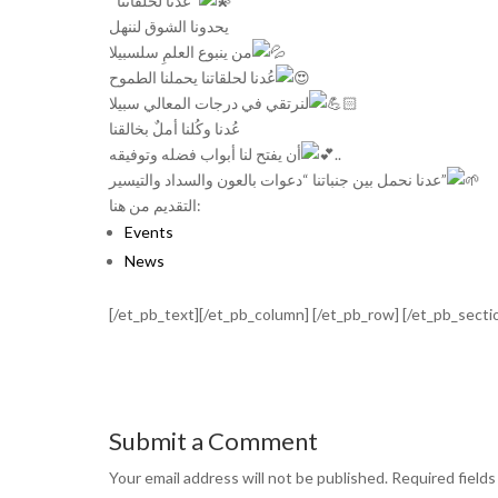
*عُدنا لحلقاتنا*
يحدونا الشوق لننهل
من ينبوع العلمِ سلسبيلا
عُدنا لحلقاتنا يحملنا الطموح
لنرتقي في درجات المعالي سبيلا
عُدنا وكُلنا أملٌ بخالقنا
أن يفتح لنا أبواب فضله وتوفيقه
..
عدنا نحمل بين جنباتنا “دعوات بالعون والسداد والتيسير”
التقديم من هنا:
Events
News
[/et_pb_text][/et_pb_column] [/et_pb_row] [/et_pb_secti
Submit a Comment
Your email address will not be published.
Required field