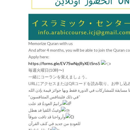
Memorize Quran with us
And after 4 months, you will be able to join the Quran co
Apply here:
https://forms.gle/EV7SwNpjRyXEtSns5
毎週火曜日(10時〜)
一緒にコーランを覚えましょう。
URLにアクセスまたはQRコードを読み取り、お申し込
“في ذلك فليتنافس المتنافسون”
ترانيمُ العودةُ قد علت
وغيثُ اللقيا قد هطل
وأرواحنا قد تاقت شوقاً
للعودةِ من جديد في كنف القرآن