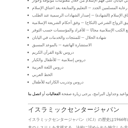
— ليابان على فهم الإسلام من خلال معلومات موثوقة وحوار
رعاية المسلمين الجدد
— التعليم والمتابعة بعد اعتناق الإسلام
ناق الإسلام (الشهادة
— إصدار الشهادات الرسمية عند الطلب
ثيق الزواج الشرعي (النكاح
— وفق أحكام الشريعة الإسلامية
ع الكتب الإسلامية مجانًا
— للأفراد والمؤسسات حسب التوفر
شهادة الحلال
— للمنتجات والخدمات في اليابان
الاستشارة الهاتفية
— بالموعد المسبق
دروس تلاوة القرآن الكريم
دروس إسلامية
— للأطفال والكبار
دروس اللغة العربية
الخط العربي
دروس وتدريب الكاراتيه للأطفال
واعيد وجداول البرامج، يرجى زيارة صفحة
الفعاليات
أو
اتصل بنا
イスラミックセンタージャパン
イスラミックセンタージャパン
（ICJ）の歴史は
1966年
本のムスリムを支援する、法的に認められた独立した非