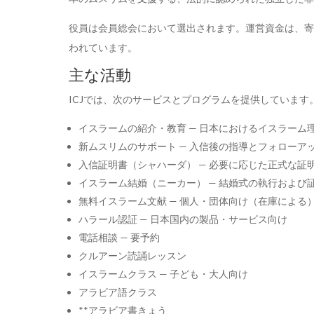
役員は会員総会において選出されます。運営資金は、寄
われています。
主な活動
ICJでは、次のサービスとプログラムを提供しています
イスラームの紹介・教育
— 日本におけるイスラーム
新ムスリムのサポート
— 入信後の指導とフォローア
入信証明書（シャハーダ）
— 必要に応じた正式な証
イスラーム結婚（ニーカー）
— 結婚式の執行および
無料イスラーム文献
— 個人・団体向け（在庫による
ハラール認証
— 日本国内の製品・サービス向け
電話相談
— 要予約
クルアーン読誦レッスン
イスラームクラス
— 子ども・大人向け
アラビア語クラス
**アラビア書きょう