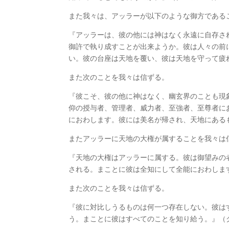
また我々は、アッラーが以下のような御方である
『アッラーは、彼の他には神はなく永遠に自存さ
御許で執り成すことが出来ようか。彼は人々の前
い。彼の台座は天地を覆い、彼は天地を守って疲れ
また次のことを我々は信ずる。
『彼こそ、彼の他に神はなく、幽玄界のことも現
仰の授与者、管理者、威力者、至強者、至尊者に
におわします。彼には美名が帰され、天地にある
またアッラーに天地の大権が属することを我々は
『天地の大権はアッラーに属する。彼は御望みの
される。まことに彼は全知にして全能におわします。
また次のことを我々は信ずる。
『彼に対比しうるものは何一つ存在しない。彼は
う。まことに彼はすべてのことを知り給う。』（クル