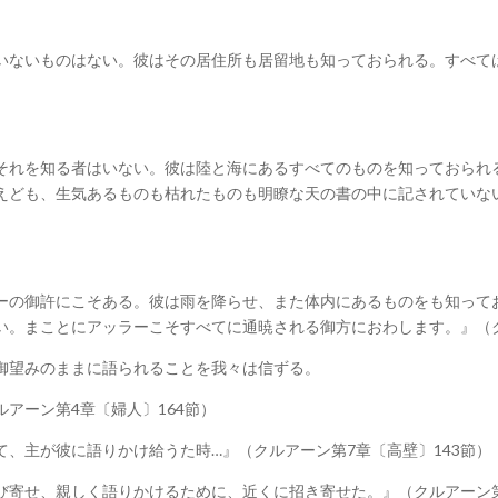
いないものはない。彼はその居住所も居留地も知っておられる。すべて
それを知る者はいない。彼は陸と海にあるすべてのものを知っておられ
えども、生気あるものも枯れたものも明瞭な天の書の中に記されていない
ーの御許にこそある。彼は雨を降らせ、また体内にあるものをも知って
い。まことにアッラーこそすべてに通暁される御方におわします。』（ク
御望みのままに語られることを我々は信ずる。
アーン第4章〔婦人〕164節）
、主が彼に語りかけ給うた時…』（クルアーン第7章〔高壁〕143節）
び寄せ、親しく語りかけるために、近くに招き寄せた。』（クルアーン第