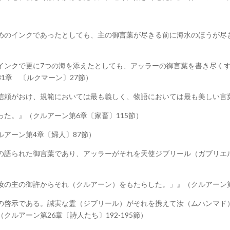
めのインクであったとしても、主の御言葉が尽きる前に海水のほうが尽き
インクで更に7つの海を添えたとしても、アッラーの御言葉を書き尽く
1章 〔ルクマーン〕27節）
信頼がおけ、規範においては最も義しく、物語においては最も美しい言
た。』（クルアーン第6章〔家畜〕115節）
アーン第4章〔婦人〕87節）
の語られた御言葉であり、アッラーがそれを天使ジブリール（ガブリエ
の主の御許からそれ（クルアーン）をもたらした。」』（クルアーン第1
の啓示である。誠実な霊（ジブリール）がそれを携えて汝（ムハンマド
ルアーン第26章〔詩人たち〕192-195節）