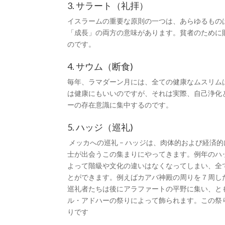
3. サラート（礼拝）
イスラームの重要な原則の一つは、あらゆるもの
「成長」の両方の意味があります。貧者のために
のです。
4. サウム（断食)
毎年、ラマダーン月には、全ての健康なムスリム
は健康にもいいのですが、それは実際、自己浄化
ーの存在意識に集中するのです。
5. ハッジ（巡礼)
メッカへの巡礼 – ハッジは、肉体的および経
士が出会うこの集まりにやってきます。例年のハ
よって階級や文化の違いはなくなってしまい、全
とができます。例えばカアバ神殿の周りを７周し
巡礼者たちは後にアラファートの平野に集い、と
ル・アドハーの祭りによって飾られます。この祭
りです