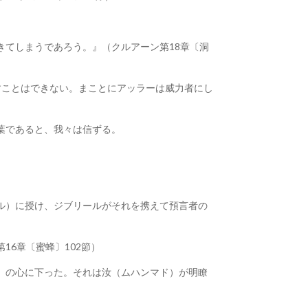
てしまうであろう。』（クルアーン第18章〔洞
すことはできない。まことにアッラーは威力者にし
葉であると、我々は信ずる。
ル）に授け、ジブリールがそれを携えて預言者の
6章〔蜜蜂〕102節）
）の心に下った。それは汝（ムハンマド）が明瞭