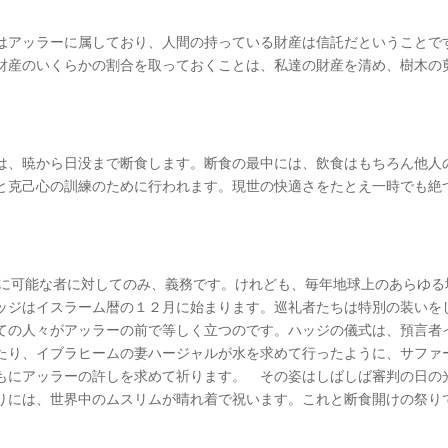
はアッラーに属しており、人間の持っている財産は信託だということで
財産のいくらかの割合を取っておくことは、私達の財産を清め、樹木の
は、暁から日没まで断食します。断食の最中には、飲食はもちろん他人
と克己心の訓練のために行われます。現世の快適さをたとえ一時でも絶
済的に可能な者に対してのみ、義務です。けれども、毎年地球上のあらゆ
ッジはイスラーム暦の１２月に始まります。巡礼者たちは特別の装いを
ての人々がアッラーの前で等しく立つのです。ハッジの儀式は、預言者
たり、イブラヒームの妻ハージャルが水を求めて行ったように、サファ
もにアッラーの許しを求めて祈ります。 その姿はしばしば審判の日の
りには、世界中のムスリムが晴れ着で祝います。これと断食開けの祭り