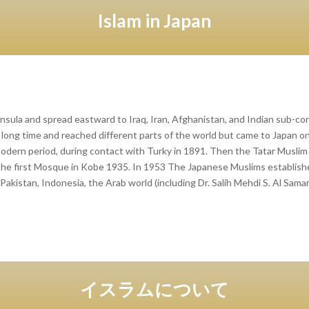
Islam in Japan
sula and spread eastward to Iraq, Iran, Afghanistan, and Indian sub-con
a long time and reached different parts of the world but came to Japan 
odern period, during contact with Turky in 1891. Then the Tatar Muslim
the first Mosque in Kobe 1935. In 1953 The Japanese Muslims establish
akistan, Indonesia, the Arab world (including Dr. Salih Mehdi S. Al Samarr
イスラムについて