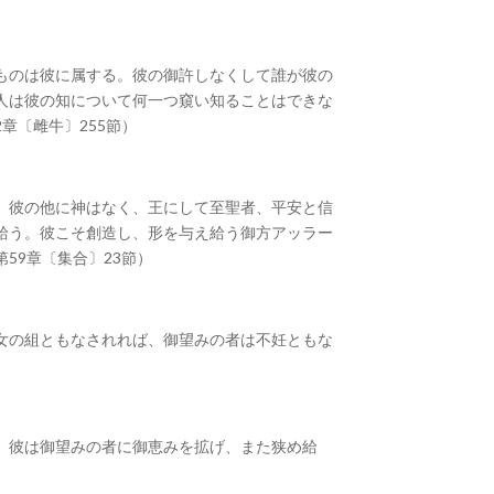
ものは彼に属する。彼の御許しなくして誰が彼の
人は彼の知について何一つ窺い知ることはできな
章〔雌牛〕255節）
、彼の他に神はなく、王にして至聖者、平安と信
給う。彼こそ創造し、形を与え給う御方アッラー
59章〔集合〕23節）
女の組ともなされれば、御望みの者は不妊ともな
。彼は御望みの者に御恵みを拡げ、また狭め給