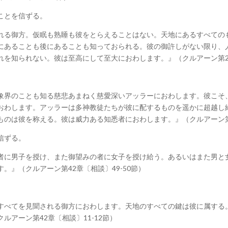
ことを信ずる。
れる御方。仮眠も熟睡も彼をとらえることはない。天地にあるすべての
にあることも後にあることも知っておられる。彼の御許しがない限り、
を知られない。彼は至高にして至大におわします。』（クルアーン第2
象界のことも知る慈悲あまねく慈愛深いアッラーにおわします。彼こそ
おわします。アッラーは多神教徒たちが彼に配するものを遥かに超越し
ものは彼を称える。彼は威力ある知悉者におわします。』（クルアーン第
信ずる。
者に男子を授け、また御望みの者に女子を授け給う。あるいはまた男と
』（クルアーン第42章〔相談〕49-50節）
すべてを見聞される御方におわします。天地のすべての鍵は彼に属する
アーン第42章〔相談〕11-12節）