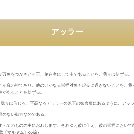
アッラー
が万象をつかさどる王、創造者にして主であることを、我々は信ずる。
こそ真の神であり、他のいかなる崇拝対象も虚妄に過ぎないことを、我
性があることを信ずる。
、我々は信じる。至高なるアッラーの以下の御言葉にあるように、アッ
類のない御方なのである。
すべてのものの主におわします。それゆえ彼に仕え、彼の崇拝において
章〔マルヤム〕65節）