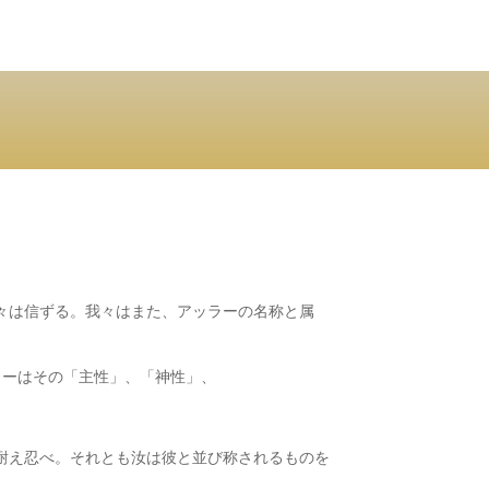
々は信ずる。我々はまた、アッラーの名称と属
ラーはその「主性」、「神性」、
耐え忍べ。それとも汝は彼と並び称されるものを