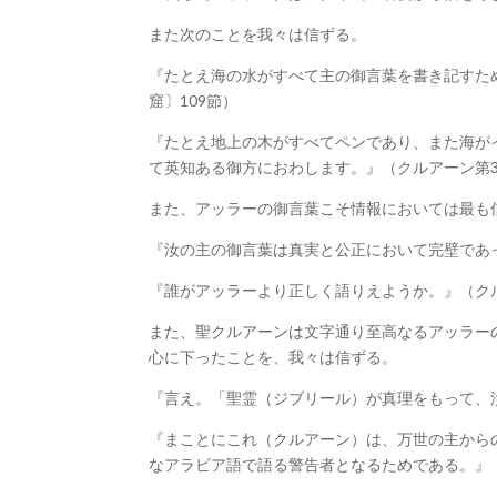
また次のことを我々は信ずる。
『たとえ海の水がすべて主の御言葉を書き記すた
窟〕109節）
『たとえ地上の木がすべてペンであり、また海が
て英知ある御方におわします。』（クルアーン第3
また、アッラーの御言葉こそ情報においては最も
『汝の主の御言葉は真実と公正において完壁であっ
『誰がアッラーより正しく語りえようか。』（クル
また、聖クルアーンは文字通り至高なるアッラー
心に下ったことを、我々は信ずる。
『言え。「聖霊（ジブリール）が真理をもって、汝
『まことにこれ（クルアーン）は、万世の主から
なアラビア語で語る警告者となるためである。』（ク