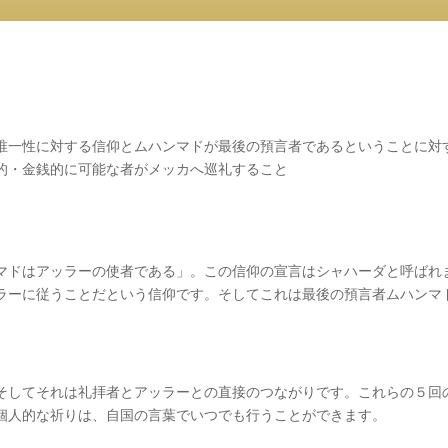
唯一性に対する信仰とムハンマドが最後の預言者であるということに対
的・金銭的に可能な者がメッカへ巡礼すること
マドはアッラーの使者である」。この信仰の宣言はシャハーダと呼ばれ
ラーに従うことだという信仰です。そしてこれは最後の預言者ムハンマ
そしてそれは礼拝者とアッラーとの直接のつながりです。これらの５回
個人的な祈りは、自国の言葉でいつでも行うことができます。