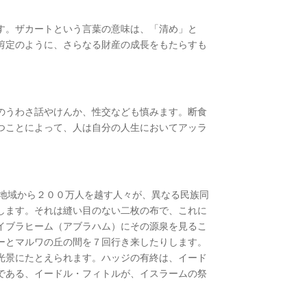
す。ザカートという言葉の意味は、「清め」と
剪定のように、さらなる財産の成長をもたらすも
のうわさ話やけんか、性交なども慎みます。断食
つことによって、人は自分の人生においてアッラ
る地域から２００万人を越す人々が、異なる民族同
します。それは縫い目のない二枚の布で、これに
イブラヒーム（アブラハム）にその源泉を見るこ
ーとマルワの丘の間を７回行き来したりします。
光景にたとえられます。ハッジの有終は、イード
である、イードル・フィトルが、イスラームの祭