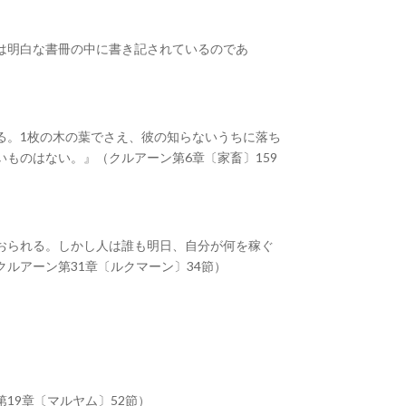
は明白な書冊の中に書き記されているのであ
る。1枚の木の葉でさえ、彼の知らないうちに落ち
ものはない。』（クルアーン第6章〔家畜〕159
おられる。しかし人は誰も明日、自分が何を稼ぐ
ルアーン第31章〔ルクマーン〕34節）
19章〔マルヤム〕52節）