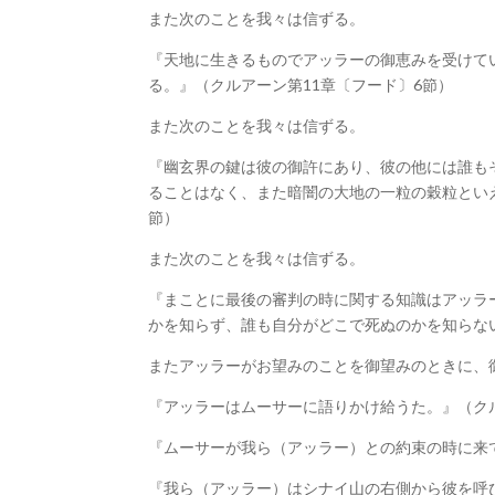
また次のことを我々は信ずる。
『天地に生きるものでアッラーの御恵みを受けて
る。』（クルアーン第11章〔フード〕6節）
また次のことを我々は信ずる。
『幽玄界の鍵は彼の御許にあり、彼の他には誰も
ることはなく、また暗闇の大地の一粒の穀粒とい
節）
また次のことを我々は信ずる。
『まことに最後の審判の時に関する知識はアッラ
かを知らず、誰も自分がどこで死ぬのかを知らな
またアッラーがお望みのことを御望みのときに、
『アッラーはムーサーに語りかけ給うた。』（クル
『ムーサーが我ら（アッラー）との約束の時に来て
『我ら（アッラー）はシナイ山の右側から彼を呼