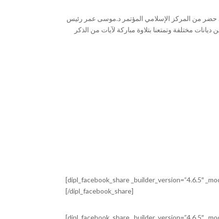
ايا. حضر من المركز الإسلامي المؤتمر د.موسى عمر رئيس
ديانات مختلفة وتمتعنا بتلاوة مباركة لآيات من الذكر
[dipl_facebook_share _builder_version=”4.6.5″ _m
[/dipl_facebook_share]
[dipl_facebook_share _builder_version=”4.6.5″ _m