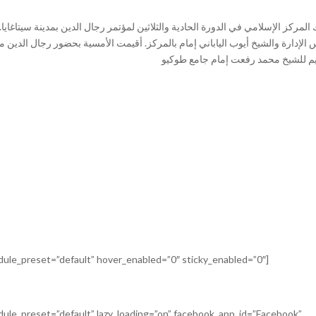
المركز الإسلامي في الدورة الحادية والثلاثين لمؤتمر رجال الدين بمدينة سيتاغ
لإدارة والشيخ أيوب الياباني إمام بالمركز. أقيمت الأمسية بحضور رجال الدين من 
odule_preset=”default” hover_enabled=”0″ sticky_enabled=”0″]
odule_preset=”default” lazy_loading=”on” facebook_app_id=”Facebook”