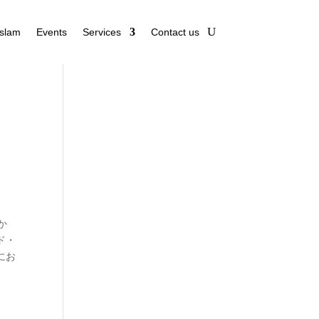
Islam
Events
Services
Contact us
か
ド・
にお