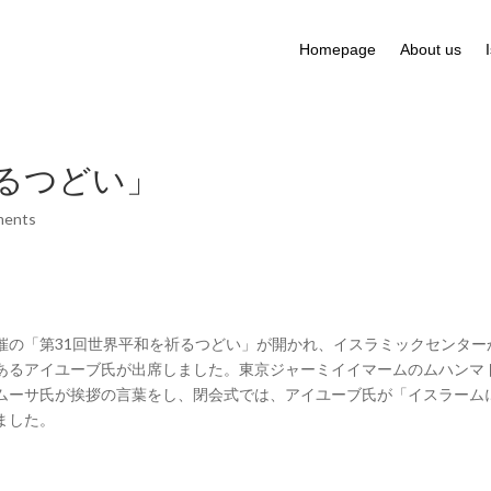
Homepage
About us
祈るつどい」
ments
催の「第31回世界平和を祈るつどい」が開かれ、イスラミックセンター
あるアイユーブ氏が出席しました。東京ジャーミイイマームのムハンマ
ムーサ氏が挨拶の言葉をし、閉会式では、アイユーブ氏が「イスラーム
ました。