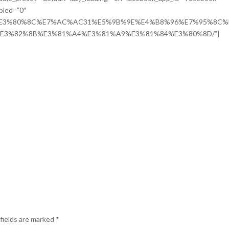
bled=”0″
22/10/22/%E3%80%8C%E7%AC%AC31%E5%9B%9E%E4%B8%96%E7%95%8C
E3%82%8B%E3%81%A4%E3%81%A9%E3%81%84%E3%80%8D/”]
fields are marked
*