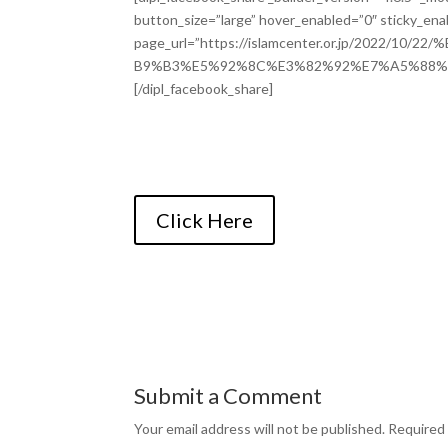
button_size=”large” hover_enabled=”0″ sticky_ena
page_url=”https://islamcenter.or.jp/20
B9%B3%E5%92%8C%E3%82%92%E7%A5%88%
[/dipl_facebook_share]
Click Here
Submit a Comment
Your email address will not be published.
Required 