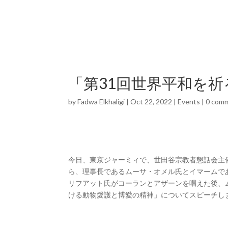
「第31回世界平和を
by
Fadwa Elkhaligi
|
Oct 22, 2022
|
Events
|
0 com
今日、東京ジャーミィで、世田谷宗教者懇話会主
ら、理事長であるムーサ・オメル氏とイマームで
リフアット氏がコーランとアザーンを唱えた後、
ける動物愛護と博愛の精神」についてスピーチし